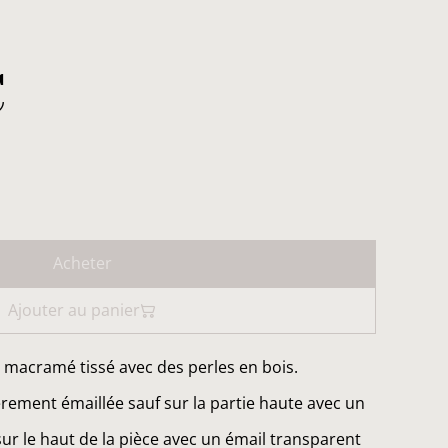
€
Acheter
Ajouter au panier
 macramé tissé avec des perles en bois.
èrement émaillée sauf sur la partie haute avec un
 sur le haut de la pièce avec un émail transparent