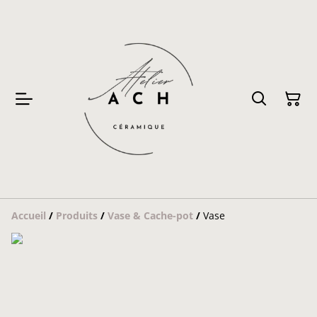
Accueil
/
Produits
/
Vase & Cache-pot
/
Vase