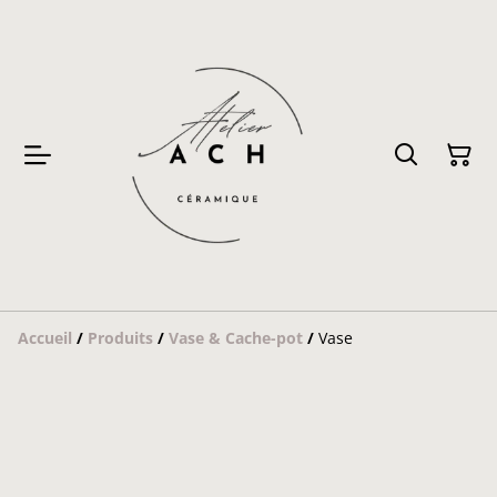
Accueil
/
Produits
/
Vase & Cache-pot
/
Vase